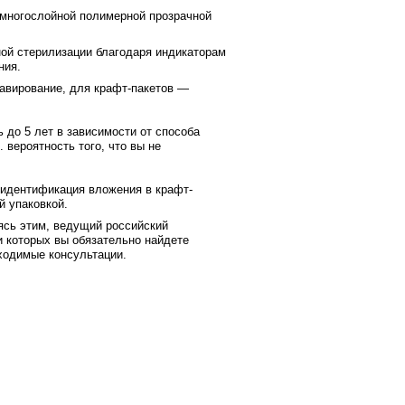
 многослойной полимерной прозрачной
ной стерилизации благодаря индикаторам
ния.
лавирование, для крафт-пакетов —
 до 5 лет в зависимости от способа
 вероятность того, что вы не
к идентификация вложения в крафт-
й упаковкой.
ясь этим, ведущий российский
 которых вы обязательно найдете
ходимые консультации.