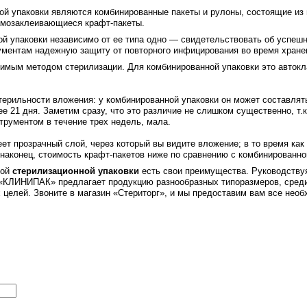
ой упаковки являются комбинированные пакеты и рулоны, состоящие из
самозаклеивающиеся крафт-пакеты.
й упаковки независимо от ее типа одно — свидетельствовать об успеш
ументам надежную защиту от повторного инфицирования во время хране
тимым методом стерилизации. Для комбинированной упаковки это авток
терильности вложения: у комбинированной упаковки он может составлять
е 21 дня. Заметим сразу, что это различие не слишком существенно, т.к.
рументом в течение трех недель, мала.
еет прозрачный слой, через который вы видите вложение; в то время ка
 наконец, стоимость крафт-пакетов ниже по сравнению с комбинированно
вой
стерилизационной упаковки
есть свои преимущества. Руководству
«КЛИНИПАК» предлагает продукцию разнообразных типоразмеров, среди
целей. Звоните в магазин «Стериторг», и мы предоставим вам все необ