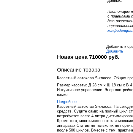
данных:
*
Настоящим я
с правилами 
даю разрешен
персональных
конфиденциа
Добавить к ср
Добавить
Новая цена
710000
руб.
Описание товара
Кассетный автоклав S-класса. Общая пр
Размер кассеты: Д 28 см х Ш 18 см х В 4
Интуитивное управление. Энергопотребле
языке.
Подробнее
Кассетный автоклав S-класса. На сегодня
средств. Судите сами: на полный цикл ст
потребуется всего 4 литра дистиллирова
Кроме того, многочисленные клинические
аппаратах Статим не только их не портит
после 500 циклов. Вместе с тем, практи