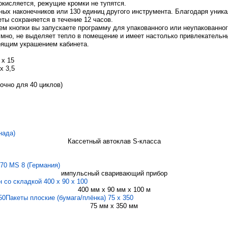
окисляется, режущие кромки не тупятся.
ных наконечников или 130 единиц другого инструмента. Благодаря уник
ты сохраняется в течение 12 часов.
ем кнопки вы запускаете программу для упакованного или неупакованног
мно, не выделяет тепло в помещение и имеет настолько привлекательн
оящим украшением кабинета.
 х 15
х 3,5
очно для 40 циклов)
нада)
Кассетный автоклав S-класса
70 MS 8 (Германия)
импульсный сваривающий прибор
 со складкой 400 x 90 x 100
400 мм х 90 мм х 100 м
Пакеты плоские (бумага/плёнка) 75 x 350
75 мм х 350 мм