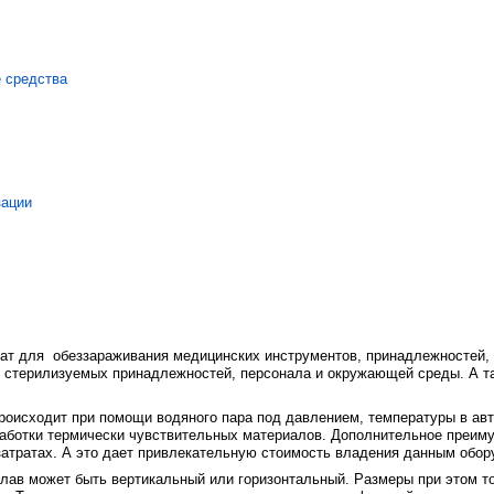
 средства
зации
рат для обеззараживания медицинских инструментов, принадлежностей, 
я стерилизуемых принадлежностей, персонала и окружающей среды. А 
 происходит при помощи водяного пара под давлением, температуры в ав
работки термически чувствительных материалов. Дополнительное преим
затратах. А это дает привлекательную стоимость владения данным обор
оклав может быть вертикальный или горизонтальный. Размеры при этом т