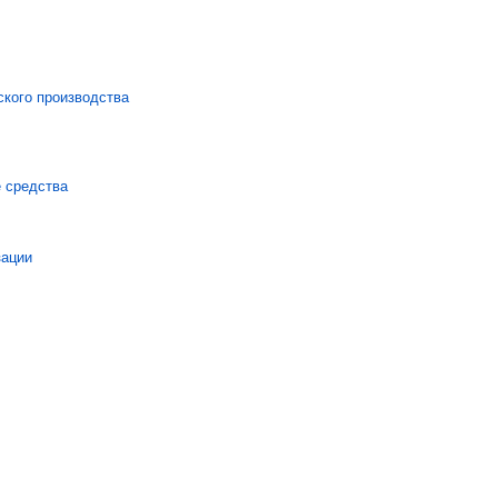
 средства
зации