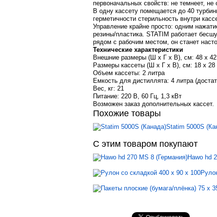
первоначальных свойств: не темнеет, не 
В одну кассету помещается до 40 турбин
герметичности стерильность внутри кассе
Управление крайне просто: одним нажати
резины/пластика. STATIM работает бесшу
рядом с рабочим местом, он станет наст
Технические характеристики
Внешние размеры (Ш х Г х В), см: 48 х 42
Размеры кассеты (Ш х Г х В), см: 18 х 28 
Объем кассеты: 2 литра
Емкость для дистиллята: 4 литра (достат
Вес, кг: 21
Питание: 220 В, 60 Гц, 1,3 кВт
Возможен заказ дополнительных кассет.
Похожие товары
Statim 5000S (Ка
С этим товаром покупают
Hawo hd 2
Рулон