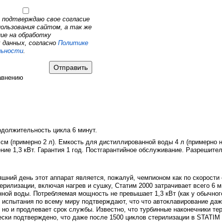
 подтверждаю свое согласие
пользования сайтом, а так же
ие на обработку
 данных, согласно
Политике
льности
.
авнению
одолжительность цикла 6 минут.
 см (примерно 2 л). Емкость для дистиллированной воды 4 л (примерно 
ние 1,3 кВт. Гарантия 1 год. Постгарантийное обслуживание. Разрешите
шний день этот аппарат является, пожалуй, чемпионом как по скорости 
ерилизации, включая нагрев и сушку, Статим 2000 затрачивает всего 6 м
нной воды. Потребляемая мощность не превышает 1,3 кВт (как у обычного
 испытания по всему миру подтверждают, что что автоклавирование да
, но и продлевает срок службы. Известно, что турбинные наконечники т
чески подтверждено, что даже после 1500 циклов стерилизации в STATIM