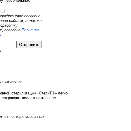
тку персональных
ерждаю свое согласие
ания сайтом, а так же
обработку
х, согласно
Политике
и
.
ю
о назначения
онной стерилизации «СтериТ®» легко
 сохраняют целостность после
ия от нестерилизованных;