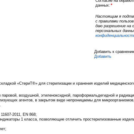
Согласие на обрабо
данных:
*
Настоящим я подтв
с правилами пользов
даю разрешение на 
персональных данны
конфиденциальност
Добавить к сравнени
Добавить
кладкой «СтериТ®» для стерилизации и хранения изделий медицинског
паровой, воздушной, этиленоксидной, пароформальдегидной и радиаци
изующих агентов, в закрытом виде непроницаемы для микроорганизмов,
.
11607-2011, EN 868;
индикаторы 1 класса, позволяющие отличить простерилизованные издел
лет;