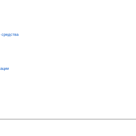
 средства
зации