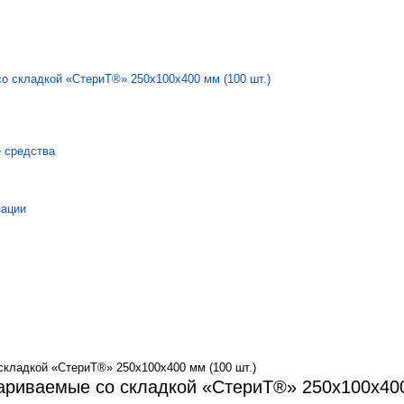
 средства
зации
кладкой «СтериТ®» 250х100х400 мм (100 шт.)
риваемые со складкой «СтериТ®» 250х100х400